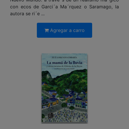
con ecos de Garci´a Ma´rquez o Saramago, la
autora se ri´e ...
Agregar a carro